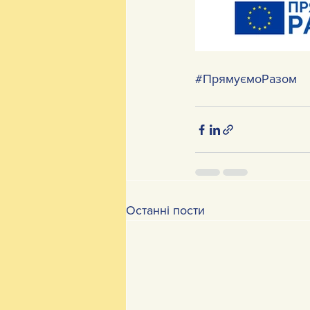
#ПрямуємоРазом
Останні пости