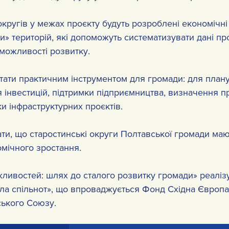
кругів у межах проєкту будуть розроблені економічні
ти» територій, які допоможуть систематизувати дані пр
 можливості розвитку.
стати практичним інструментом для громади: для план
 інвестицій, підтримки підприємництва, визначення п
ки інфраструктурних проєктів.
ти, що старостинські округи Полтавської громади маю
омічного зростання.
ливостей: шлях до сталого розвитку громади» реаліз
ила спільнот», що впроваджується Фонд Східна Європа 
ького Союзу.