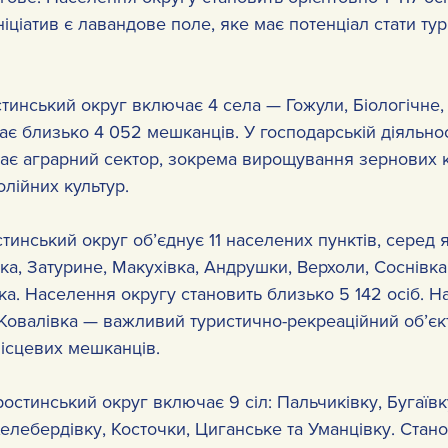
ніціатив є лавандове поле, яке має потенціал стати ту
тинський округ включає 4 села — Гожули, Біологічне, 
ає близько 4 052 мешканців. У господарській діяльнос
рає аграрний сектор, зокрема вирощування зернових к
олійних культур.
тинський округ об’єднує 11 населених пунктів, серед я
ка, Затурине, Макухівка, Андрушки, Верхоли, Соснівка,
вка. Населення округу становить близько 5 142 осіб. На
Ковалівка — важливий туристично-рекреаційний об’єкт
ісцевих мешканців.
остинський округ включає 9 сіл: Пальчиківку, Бугаївку
 Келебердівку, Косточки, Циганське та Уманцівку. Стано