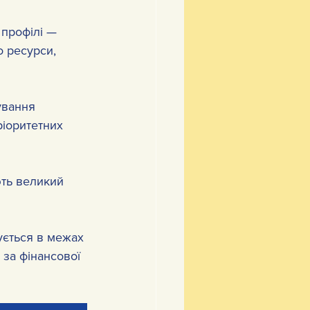
 профілі — 
о ресурси, 
ування 
ріоритетних 
ть великий 
ується в межах 
за фінансової 