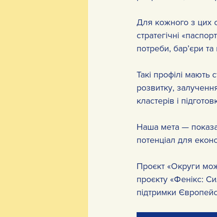
Для кожного з цих о
стратегічні «паспор
потреби, бар’єри та
Такі профілі мають 
розвитку, залучення
кластерів і підготов
Наша мета — показа
потенціал для екон
Проєкт «Округи мож
проєкту «Фенікс: С
підтримки Європейс