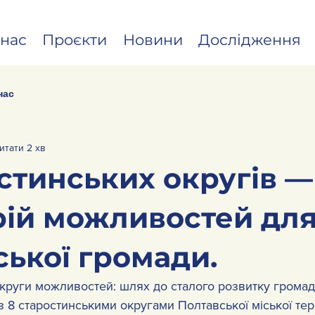
нас
Проєкти
Новини
Дослідження
нас
итати 2 хв
стинських округів —
рій можливостей дл
ської громади.
круги можливостей: шлях до сталого розвитку громад
 8 старостинськими округами Полтавської міської тер