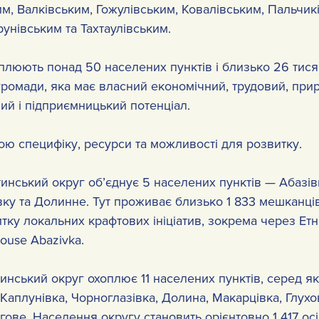
м, Валківським, Гожулівським, Ковалівським, Пальчикі
унівським та Тахтаулівським.
плюють понад 50 населених пунктів і близько 26 тися
громади, яка має власний економічний, трудовий, прир
ий і підприємницький потенціал.
ою специфіку, ресурси та можливості для розвитку.
инський округ об’єднує 5 населених пунктів — Абазів
вку та Долинне. Тут проживає близько 1 833 мешканців
тку локальних крафтових ініціатив, зокрема через Ет
House Abazivka.
инський округ охоплює 11 населених пунктів, серед як
 Каплунівка, Чорноглазівка, Долина, Макарцівка, Глухов
ове. Населення округу становить орієнтовно 1 417 осі