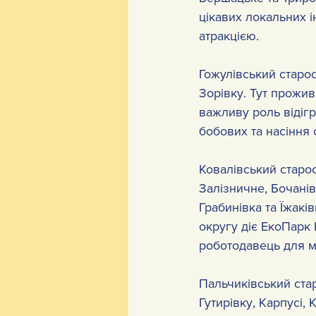
цікавих локальних і
атракцією.
Гожулівський старос
Зорівку. Тут прожив
важливу роль відіг
бобових та насіння 
Ковалівський старос
Залізничне, Бочанів
Грабинівка та Їжакі
округу діє ЕкоПарк 
роботодавець для м
Пальчиківський стар
Гутирівку, Карпусі,