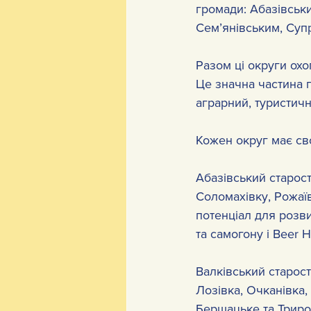
громади: Абазівськи
Сем’янівським, Супр
Разом ці округи охо
Це значна частина 
аграрний, туристичн
Кожен округ має св
Абазівський старост
Соломахівку, Рожаї
потенціал для розви
та самогону і Beer 
Валківський старост
Лозівка, Очканівка,
Бершацьке та Трирог