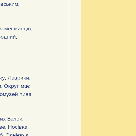
вським, 
ч мешканців. 
одний, 
ку, Лаврики, 
. Округ має 
номузей пива 
их Валок, 
е, Носівка, 
б. Однією з 