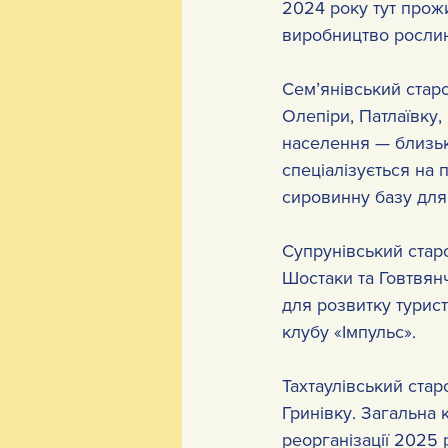
2024 року тут прож
виробництво рослинн
Сем’янівський старо
Олепіри, Патлаївку,
населення — близько
спеціалізується на 
сировинну базу для 
Супрунівський старо
Шостаки та Говтвян
для розвитку турист
клубу «Імпульс».
Тахтаулівський стар
Гринівку. Загальна 
реорганізації 2025 