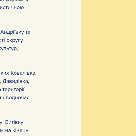
ристичною 
Андріївку та 
ті округу 
ультур, 
ких Ковалівка, 
 Давидівка, 
 території 
 і водночас 
, Витівку, 
м на кінець 