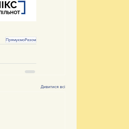
ПрямуємоРазом
Дивитися всі