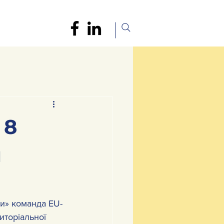
 8
я
и» команда EU-
иторіальної 