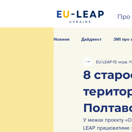
Про 
Новини
Дайджест
ЗМІ про 
EU-LEAP
15 черв.
Ч
8 старо
терито
Полтав
У межах проєкту «О
LEAP працюватиме з