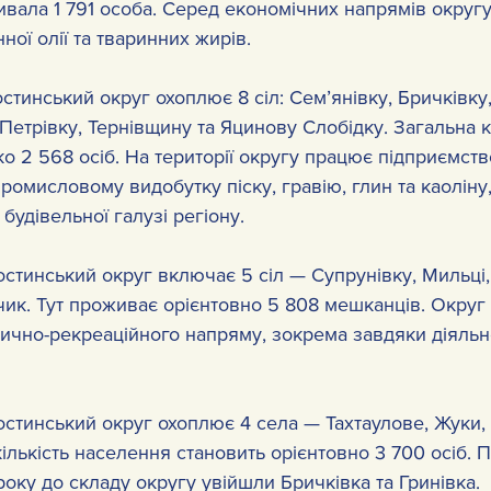
ивала 1 791 особа. Серед економічних напрямів округу
ої олії та тваринних жирів.
стинський округ охоплює 8 сіл: Сем’янівку, Бричківку,
 Петрівку, Тернівщину та Яцинову Слобідку. Загальна кі
 2 568 осіб. На території округу працює підприємств
промисловому видобутку піску, гравію, глин та каолін
будівельної галузі регіону.
стинський округ включає 5 сіл — Супрунівку, Мильці, 
чик. Тут проживає орієнтовно 5 808 мешканців. Округ 
ично-рекреаційного напряму, зокрема завдяки діяльно
остинський округ охоплює 4 села — Тахтаулове, Жуки, 
кількість населення становить орієнтовно 3 700 осіб. П
року до складу округу увійшли Бричківка та Гринівка.