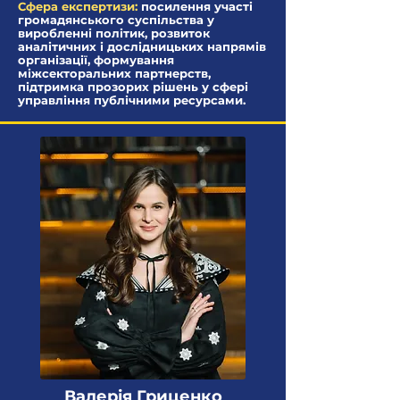
Сфера експертизи:
посилення участі
громадянського суспільства у
виробленні політик, розвиток
аналітичних і дослідницьких напрямів
організації, формування
міжсекторальних партнерств,
підтримка прозорих рішень у сфері
управління публічними ресурсами.
Валерія Гриценко