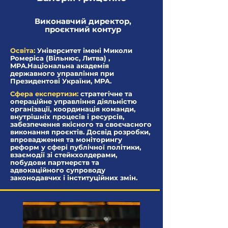
Виконавчий директор,
проєктний контур
Освіта:
Університет імені Миколи
Ромеріса (Вільнюс, Литва) ,
MPA.Національна академія
державного управління при
Президентові України, MPA.
Сфера експертизи:
стратегічне та
операційне управління діяльністю
організації, координація команди,
внутрішніх процесів і ресурсів,
забезпечення якісного та своєчасного
виконання проєктів. Досвід розробки,
впровадження та моніторингу
реформ у сфері публічної політики,
взаємодії зі стейкхолдерами,
побудови партнерств та
адвокаційного супроводу
законодавчих і інституційних змін.