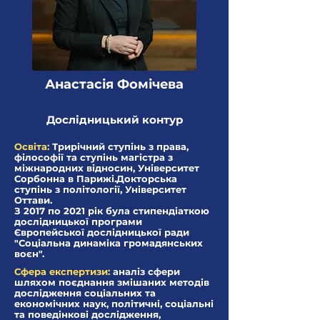
Анастасія Фомічeва
Дослідницький контур
Освіта:
Трирічний ступінь з права,
філософії та ступінь магістра з
міжнародних відносин, Університет
Сорбонна в Парижі.Докторська
ступінь з політології, Університет
Оттави.
З 2017 по 2021 рік була стипендіаткою
дослідницької програми
Європейської дослідницької ради
"Соціальна динаміка громадянських
воєн".
Сфера експертизи:
аналіз сфери
шляхом поєднання змішаних методів
дослідження соціальних та
економічних наук, політичні, соціальні
та поведінкові дослідження,