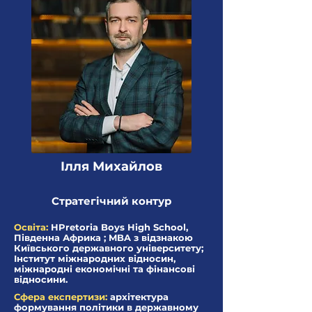
Ілля Михайлов
Стратегічний контур
Освіта:
НPretoria Boys High School,
Південна Африка ; MBA з відзнакою
Київського державного університету;
Інститут міжнародних відносин,
міжнародні економічні та фінансові
відносини.
Сфера експертизи:
архітектура
формування політики в державному