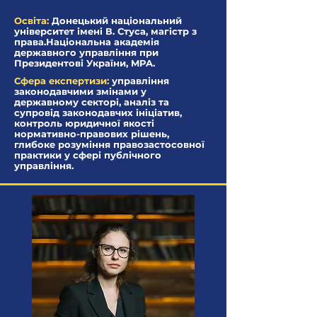
Освіта:
Донецький національний
університет імені В. Стуса, магістр з
права.Національна академія
державного управління при
Президентові України, MPA.
Сфера експертизи:
управління
законодавчими змінами у
державному секторі, аналіз та
супровід законодавчих ініціатив,
контроль юридичної якості
нормативно-правових рішень,
глибоке розуміння правозастосовної
практики у сфері публічного
управління.