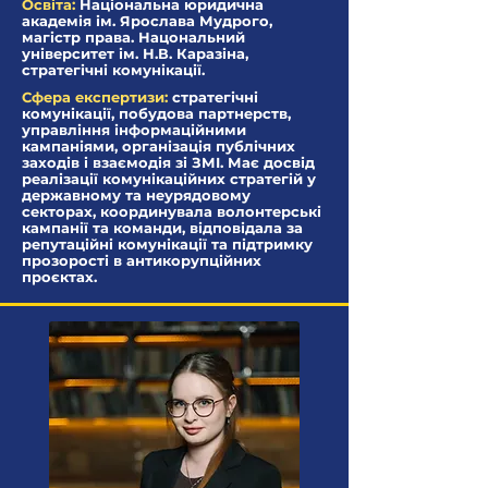
Освіта:
Національна юридична
академія ім. Ярослава Мудрого,
магістр права. Нацональний
університет ім. Н.В. Каразіна,
стратегічні комунікації.
Сфера експертизи:
стратегічні
комунікації, побудова партнерств,
управління інформаційними
кампаніями, організація публічних
заходів і взаємодія зі ЗМІ. Має досвід
реалізації комунікаційних стратегій у
державному та неурядовому
секторах, координувала волонтерські
кампанії та команди, відповідала за
репутаційні комунікації та підтримку
прозорості в антикорупційних
проєктах.