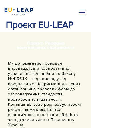
Проєкт EU-LEAP
Проєкт: Реформа
комунальних підприємств
Ми допомагаємо громадам
впроваджувати корпоративне
управління відповідно до Закону
№4196-IX – від переходу від
комунальних підприємств до нових
організаційно-правових форм до
запровадження стандартів
прозорості та підзвітності.
Команда EU-Leap реалізовує проєкт
разом з командою Центра
економічного зростання LRHub та
за підтримки членів Парламенту
України.