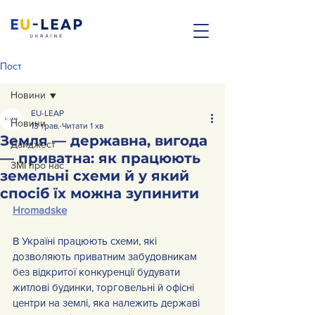
Пост
Новини
EU-LEAP
Новини
13 трав.
Читати 1 хв
Земля — державна, вигода
Дайджест
— приватна: як працюють
ЗМІ про нас
земельні схеми й у який
спосіб їх можна зупинити
Hromadske
В Україні працюють схеми, які 
дозволяють приватним забудовникам 
без відкритої конкуренції будувати 
житлові будинки, торговельні й офісні 
центри на землі, яка належить державі 