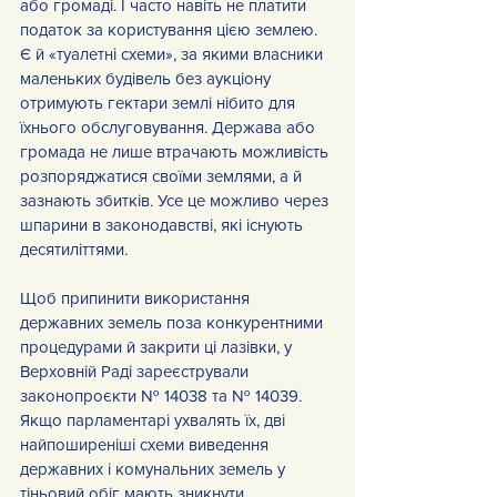
або громаді. І часто навіть не платити 
податок за користування цією землею. 
Є й «туалетні схеми», за якими власники 
маленьких будівель без аукціону 
отримують гектари землі нібито для 
їхнього обслуговування. Держава або 
громада не лише втрачають можливість 
розпоряджатися своїми землями, а й 
зазнають збитків. Усе це можливо через 
шпарини в законодавстві, які існують 
десятиліттями.
Щоб припинити використання 
державних земель поза конкурентними 
процедурами й закрити ці лазівки, у 
Верховній Раді зареєстрували 
законопроєкти № 14038 та № 14039. 
Якщо парламентарі ухвалять їх, дві 
найпоширеніші схеми виведення 
державних і комунальних земель у 
тіньовий обіг мають зникнути. 