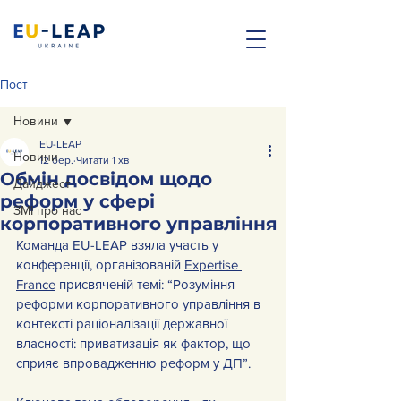
Пост
Новини
EU-LEAP
Новини
12 бер.
Читати 1 хв
Обмін досвідом щодо
Дайджест
реформ у сфері
ЗМІ про нас
корпоративного управління
Команда EU-LEAP взяла участь у 
конференції, організованій 
Expertise 
France
 присвяченій темі: “Розуміння 
реформи корпоративного управління в 
контексті раціоналізації державної 
власності: приватизація як фактор, що 
сприяє впровадженню реформ у ДП”.