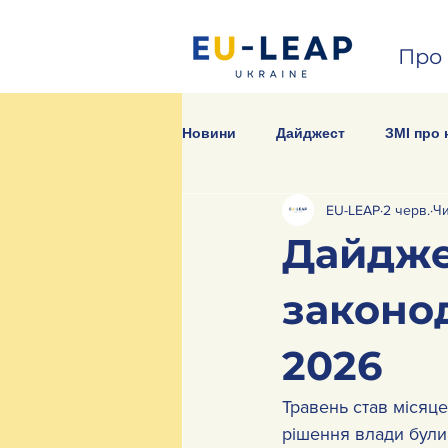
Про 
Новини
Дайджест
ЗМІ про 
EU-LEAP
2 черв.
Чи
Дайдже
законод
2026
Травень став місяц
рішення влади були