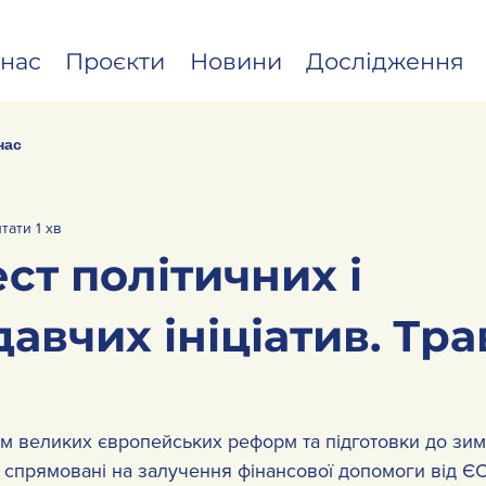
нас
Проєкти
Новини
Дослідження
нас
тати 1 хв
ст політичних і
авчих ініціатив. Тр
ем великих європейських реформ та підготовки до зими
 спрямовані на залучення фінансової допомоги від ЄС