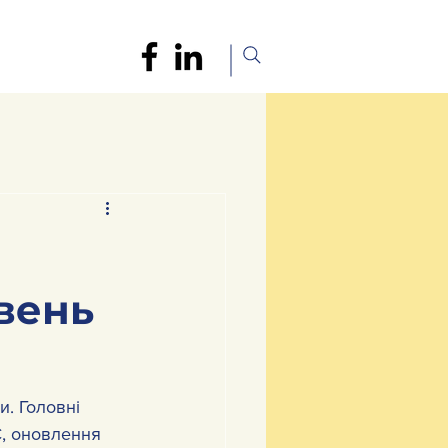
авень
. Головні 
, оновлення 