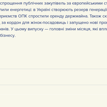
 спрощення публічних закупівель за європейськими с
или енергетиці: в Україні створюють резерв генераці
ідприємств ОПК спростили оренду держмайна. Також ск
 за кордон для жінок-посадовиць і запущено нові про
анів. У цьому випуску — головні зміни місяця, які впл
бізнесу.