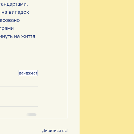
тандартами. 
ї на випадок
асовано 
грами 
инуть на життя
дайджест
Дивитися всі