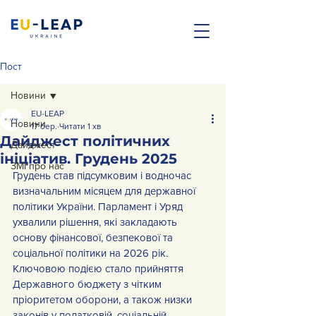
Пост
Новини
EU-LEAP
Новини
17 бер.
Читати 1 хв
Дайджест політичних
Дайджест
ініціатив. Грудень 2025
ЗМІ про нас
Грудень став підсумковим і водночас 
визначальним місяцем для державної 
політики України. Парламент і Уряд 
ухвалили рішення, які закладають 
основу фінансової, безпекової та 
соціальної політики на 2026 рік. 
Ключовою подією стало прийняття 
Державного бюджету з чітким 
пріоритетом оборони, а також низки 
законів у податковій, соціальній, 