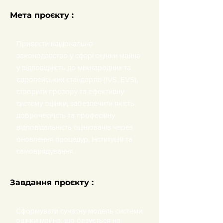
​Мета проєкту :
Привести національне
законодавство у сфері оцінки майна
у відповідність до міжнародних та
європейських стандартів (IVS, EVS),
створити прозору та ефективну
систему оцінки, забезпечити якість,
доброчесність та професійну
відповідальність оцінювачів через
оновлення процедур, інституцій та
самоврядування.
Завдання проєкту :
Сформувати сучасну модель системи
оцінки майна, що базується на