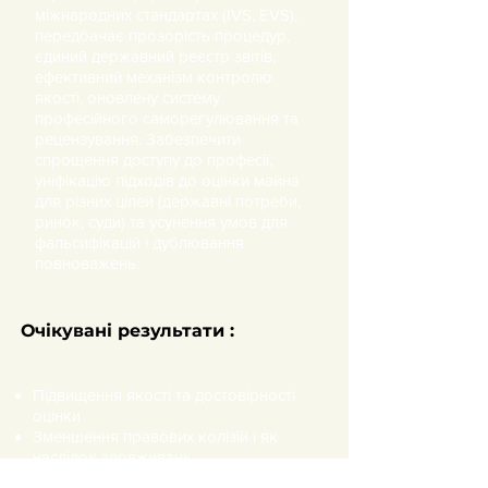
міжнародних стандартах (IVS, EVS),
передбачає прозорість процедур,
єдиний державний реєстр звітів,
ефективний механізм контролю
якості, оновлену систему
професійного саморегулювання та
рецензування. Забезпечити
спрощення доступу до професії,
уніфікацію підходів до оцінки майна
для різних цілей (державні потреби,
ринок, суди) та усунення умов для
фальсифікацій і дублювання
повноважень.​
​Очікувані результати :
Підвищення якості та достовірності
оцінки
Зменшення правових колізій і як
наслідок зловживань
Узгодження із стандартами ЄС і МВФ