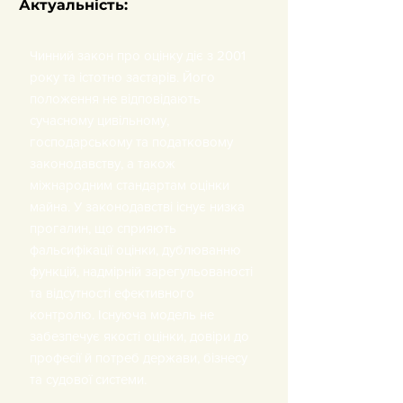
Актуальність:
Чинний закон про оцінку діє з 2001
року та істотно застарів. Його
положення не відповідають
сучасному цивільному,
господарському та податковому
законодавству, а також
міжнародним стандартам оцінки
майна. У законодавстві існує низка
прогалин, що сприяють
фальсифікації оцінки, дублюванню
функцій, надмірній зарегульованості
та відсутності ефективного
контролю. Існуюча модель не
забезпечує якості оцінки, довіри до
професії й потреб держави, бізнесу
та судової системи.