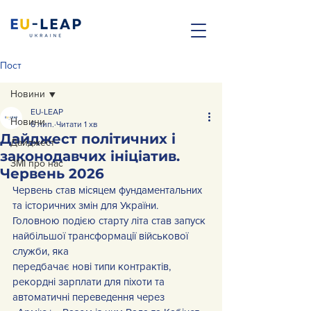
Пост
Новини
EU-LEAP
Новини
6 лип.
Читати 1 хв
Дайджест політичних і
Дайджест
законодавчих ініціатив.
ЗМІ про нас
Червень 2026
Червень став місяцем фундаментальних 
та історичних змін для України. 
Головною подією старту літа став запуск 
найбільшої трансформації військової 
служби, яка
передбачає нові типи контрактів, 
рекордні зарплати для піхоти та 
автоматичні переведення через 