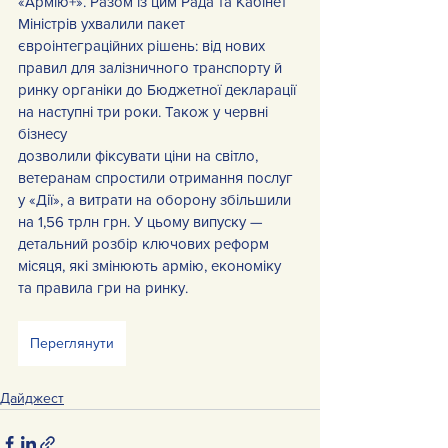
«Армію+». Разом із цим Рада та Кабінет 
Міністрів ухвалили пакет
євроінтеграційних рішень: від нових 
правил для залізничного транспорту й 
ринку органіки до Бюджетної декларації 
на наступні три роки. Також у червні 
бізнесу
дозволили фіксувати ціни на світло, 
ветеранам спростили отримання послуг 
у «Дії», а витрати на оборону збільшили 
на 1,56 трлн грн. У цьому випуску — 
детальний розбір ключових реформ 
місяця, які змінюють армію, економіку 
та правила гри на ринку.
Переглянути
Дайджест